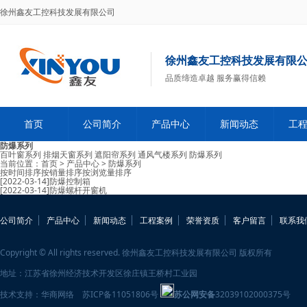
徐州鑫友工控科技发展有限公司
徐州鑫友工控科技发展有限
品质缔造卓越 服务赢得信赖
首页
公司简介
产品中心
新闻动态
工
防爆系列
百叶窗系列
排烟天窗系列
遮阳帘系列
通风气楼系列
防爆系列
当前位置：
首页
>
产品中心
>
防爆系列
按时间排序
按销量排序
按浏览量排序
[2022-03-14]
防爆控制箱
[2022-03-14]
防爆螺杆开窗机
公司简介
产品中心
新闻动态
工程案例
荣誉资质
客户留言
联系我
Copyright © All rights reserved. 徐州鑫友工控科技发展有限公司 版权所有
地址：江苏省徐州经济技术开发区徐庄镇王桥村工业园
技术支持：
华商网络
苏ICP备11051806号
苏公网安备
32039102000375号