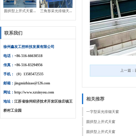
圆拱型上开式天窗...
三角形采光排烟天...
联系我们
徐州鑫友工控科技发展有限公司
电话：
+86-516-66630518
传真：
+86-516-83294956
上一篇：
手机：
（0）13585472535
邮箱：
jingmizhizao@126.com
网址：
http://www.xzxinyou.com
相关推荐
地址：
江苏省徐州经济技术开发区徐庄镇王
桥村工业园
一字型采光排烟天窗
圆拱型上开式天窗
圆拱型上开式天窗